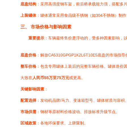
底盘结构
：采用高强度钢车架，前后桥承载能力强，搭配多
上装罐体
：罐体通常采用食品级不锈钢（如304不锈钢）制
三、 市场价格与影响因素
重要提示
：车辆最终售价是浮动的，受多种因素影响，
底盘价格
：解放CA5310GPGP1K2L6T10E5底盘的市场指
整车价格
：包含专用罐体上装后的完整车辆价格。罐体造价因
大致在
人民币55万至75万元
或更高。
关键影响因素
：
配置选择
：发动机品牌/马力、变速箱型号、罐体材质与容积
市场供需
：钢材等原材料价格波动、排放标准升级节点。
区域政策
：各地环保要求、上牌限制。