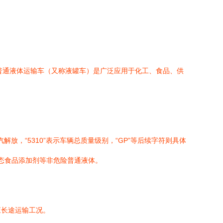
80型普通液体运输车（又称液罐车）是广泛应用于化工、食品、供
汽解放，“5310”表示车辆总质量级别，“GP”等后续字符则具体
态食品添加剂等非危险普通液体。
应长途运输工况。