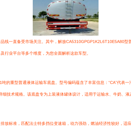
一直备受市场关注。其中，解放CA5310GPGP1K2L6T10E5A
络及行业平台等多个维度，为您全面解析这款车型。
质量约为31吨的重型普通液体运输车底盘。型号编码蕴含了丰富信息：“CA”代表一
等详细技术规格。该底盘专为上装液体罐体设计，适用于运输水、牛奶、液
）排放标准，匹配法士特多挡位变速箱，动力强劲，燃油经济性较好，适