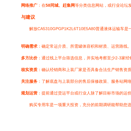
网络推广
：在
58同城、赶集网
等分类信息网站，或行业论坛
与建议
解放CA5310GPGP1K2L6T10E5A80普通液体
明确需求
：确定常运介质、所需罐体容积和材质、运营路线
多方比价
：通过线上平台筛选信息，并实地考察至少2-3家
核实资质
：确认经销商和上装厂家是否具备合法生产销售资
关注服务
：了解底盘与上装部分的售后保修政策、服务站网
规划运营
：提前通过货运平台或行业人脉了解目标市场的运
购买专用车是一项重大投资，充分的前期调研能帮助您