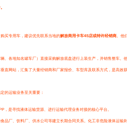
价。
。购买专用车，建议优先联系当地的
解放商用卡车4S店或特许经销商
。他
辆、各地知名罐车厂）直接采购解放底盘进行上装生产，并销售整车。他
车垂直网站，汇集了大量经销商和厂家报价、车型库及联系方式，是高效
稳定的运输业务至关重要：
PP，是寻找液体运输货源、进行运输代理业务对接的核心平台。
的食品厂、饮料厂、供水公司等建立长期合同关系。化工非危险液体运输