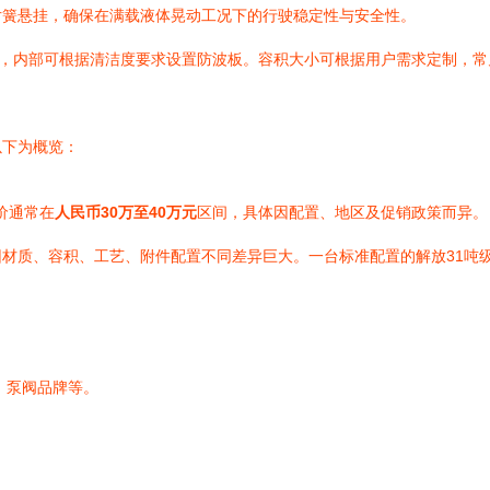
片簧悬挂，确保在满载液体晃动工况下的行驶稳定性与安全性。
作，内部可根据清洁度要求设置防波板。容积大小可根据用户需求定制，常见
以下为概览：
导价通常在
人民币30万至40万元
区间，具体因配置、地区及促销政策而异。
材质、容积、工艺、附件配置不同差异巨大。一台标准配置的解放31吨
、泵阀品牌等。